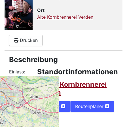
Ort
Alte Kornbrennerei Verden
Drucken
Beschreibung
Standortinformationen
Einlass:
19:00
Alte Kornbrennerei
Uhr
Verden
Beginn:
20:00
Karte
Routenplaner
Uhr
Eintritt: