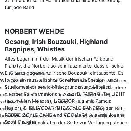
Stimme und seine Harmonien sind eine Bereicherung
für jede Band.
NORBERT WEHDE
Gesang, Irish Bouzouki, Highland
Bagpipes, Whistles
Alles begann mit der Musik der irischen Folkband
Planxty, die Norbert so sehr faszinierte, dass er seine
E-Gitarre gegen eine irische Bouzouki eintauschte. Es
Wir benutzen Cookies
folgte ein musikalisches Schaffen als Session- und
Wir nutzen Cookies auf unserer Website. Einige von ihnen
Studiomusiker sowie Mitbegründer und Mitglied
sind essenziell für den Betrieb der Seite, während andere
diverser Folkformationen, wie z. B. FAIRING, TWILIGHT
uns helfen, diese Website und die Nutzererfahrung zu
(u.a. mit Ian Melrose), LIOSMOR (u.a. mit Pamela
verbessern (Tracking Cookies). Sie können selbst
Naylor), SHELLYCOAT, THE STYLE BANDITS, der
entscheiden, ob Sie die Cookies zulassen möchten. Bitte
ROBBIE DOYLE BAND und COOMARA (u.a. mit Joanna
beachten Sie, dass bei einer Ablehnung womöglich nicht
Scott Douglas)
mehr alle Funktionalitäten der Seite zur Verfügung stehen.