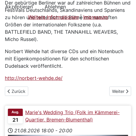
Der gebürtige Berliner war auf zahlreichen Bühnen und
Akzeptieren
Ablehnen
Festivals Deutschlands, Skandinaviens und Spaniens
Weitere Informationen
|
Impressum
zu hören und teilte sich die Bühne mit namhaften
Größen der internationalen Folkszene (u.a.
BATTLEFIELD BAND, THE TANNAHILL WEAVERS,
Micho Russel).
Norbert Wehde hat diverse CDs und ein Notenbuch
mit Eigenkompositionen für den schottischen
Dudelsack veröffentlicht.
http://norbert-wehde.de/
Vorheriger Beitrag: CD "Both Sides" von Marie's Wedding (Relea
Nächster Be
Zurück
Weiter
Marie's Wedding Trio (Folk im Kämmerei-
Aug.
Quartier, Bremen-Blumenthal)
21
21.08.2026
18:00
-
20:00