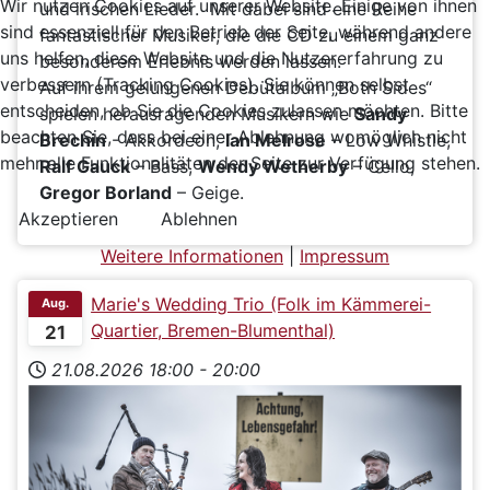
Wir nutzen Cookies auf unserer Website. Einige von ihnen
und irischen Lieder. Mit dabei sind eine Reihe
sind essenziell für den Betrieb der Seite, während andere
fantastischer Musiker, die die CD zu einem ganz
uns helfen, diese Website und die Nutzererfahrung zu
besonderem Erlebnis werden lassen.
verbessern (Tracking Cookies). Sie können selbst
Auf ihrem gelungenen Debütalbum „Both Sides“
entscheiden, ob Sie die Cookies zulassen möchten. Bitte
spielen herausragenden Musikern wie
Sandy
beachten Sie, dass bei einer Ablehnung womöglich nicht
Brechin
- Akkordeon,
Ian Melrose
– Low Whistle,
mehr alle Funktionalitäten der Seite zur Verfügung stehen.
Ralf Gauck
– Bass,
Wendy Wetherby
– Cello,
Gregor Borland
– Geige.
Akzeptieren
Ablehnen
Weitere Informationen
|
Impressum
Marie's Wedding Trio (Folk im Kämmerei-
Aug.
Quartier, Bremen-Blumenthal)
21
21.08.2026
18:00
-
20:00